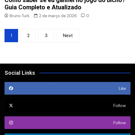
Guia Completo e Atualizado
Bruno Turk
2 de março de 2026
0
Paginação
1
2
3
Next
de
posts
Social Links
Like
Follow
Follow