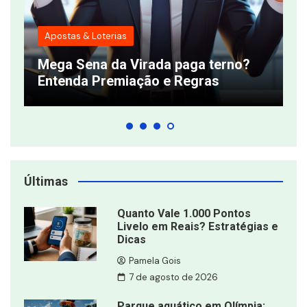
Apostas & Loterias
T
Mega Sena da Virada paga terno?
q
Entenda Premiação e Regras
s
Últimas
Quanto Vale 1.000 Pontos
Livelo em Reais? Estratégias e
Dicas
Pamela Gois
7 de agosto de 2026
Parque aquático em Olímpia: