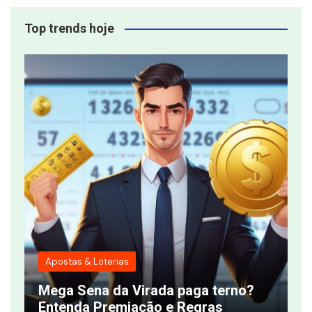
Top trends hoje
Apostas & Loterias
T
Mega Sena da Virada paga terno?
q
Entenda Premiação e Regras
s