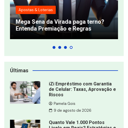
Apostas & Loterias
T
Mega Sena da Virada paga terno?
q
Entenda Premiação e Regras
s
Últimas
iZi Empréstimo com Garantia
de Celular: Taxas, Aprovação e
Riscos
Pamela Gois
9 de agosto de 2026
Quanto Vale 1.000 Pontos
Livelo em Reais? Estratégias e