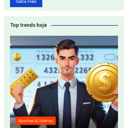
Saiba mais
Top trends hoje
Apostas & Loterias
T