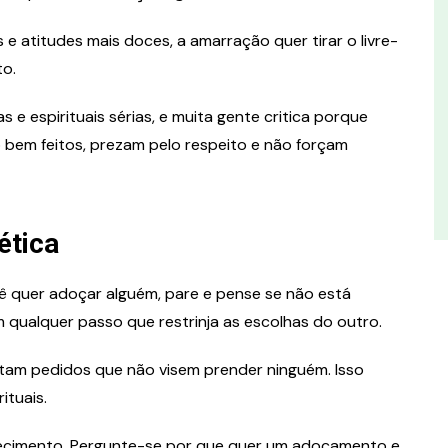
atitudes mais doces, a amarração quer tirar o livre-
to.
 espirituais sérias, e muita gente critica porque
 bem feitos, prezam pelo respeito e não forçam
ética
ocê quer adoçar alguém, pare e pense se não está
 qualquer passo que restrinja as escolhas do outro.
eitam pedidos que não visem prender ninguém. Isso
ituais.
ecimento. Pergunte-se por que quer um adoçamento e