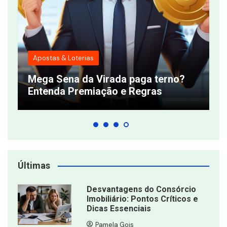
Apostas & Loterias
T
Mega Sena da Virada paga terno?
q
Entenda Premiação e Regras
s
Últimas
Desvantagens do Consórcio
Imobiliário: Pontos Críticos e
Dicas Essenciais
Pamela Gois